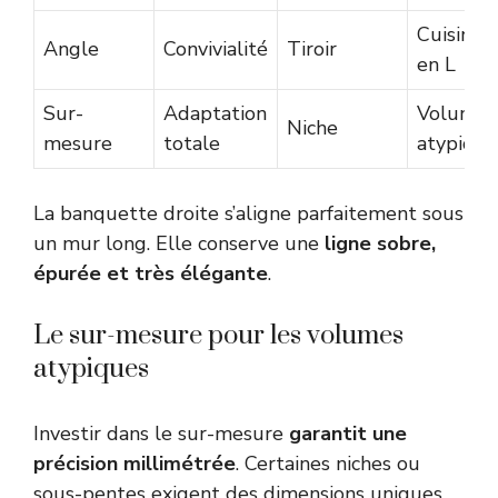
Cuisines
Angle
Convivialité
Tiroir
en L
Sur-
Adaptation
Volumes
Niche
mesure
totale
atypique
La banquette droite s’aligne parfaitement sous
un mur long. Elle conserve une
ligne sobre,
épurée et très élégante
.
Le sur-mesure pour les volumes
atypiques
Investir dans le sur-mesure
garantit une
précision millimétrée
. Certaines niches ou
sous-pentes exigent des dimensions uniques.