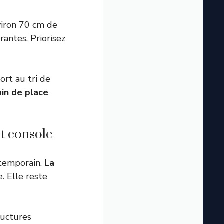
viron 70 cm de
antes. Priorisez
ort au tri de
ain de place
t console
ntemporain.
La
. Elle reste
ructures