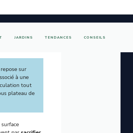
T
JARDINS
TENDANCES
CONSEILS
 repose sur
associé à une
culation tout
ous plateau de
 surface
uvent par
sacrifier