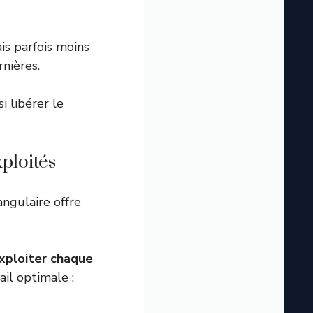
is parfois moins
rnières.
i libérer le
xploités
angulaire offre
xploiter chaque
il optimale :