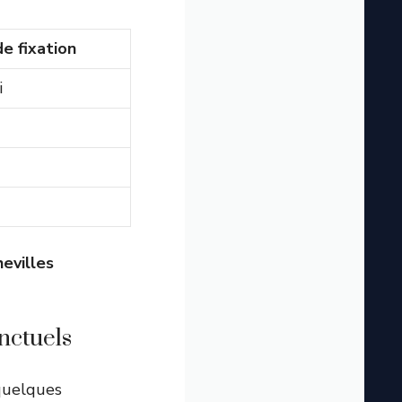
e fixation
i
hevilles
onctuels
 quelques