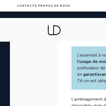
Aller
CONTACT
À PROPOS DE NOUS
au
contenu
L’essentiel à 
l’usage de mob
profondeur de 
en
garantissa
74 cm est idéa
L’aménagement d’
disponible, mais d