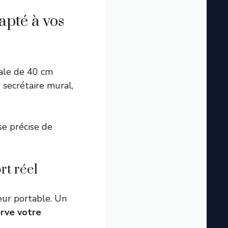
pté à vos
ale de 40 cm
 secrétaire mural,
e précise de
rt réel
ur portable. Un
rve votre