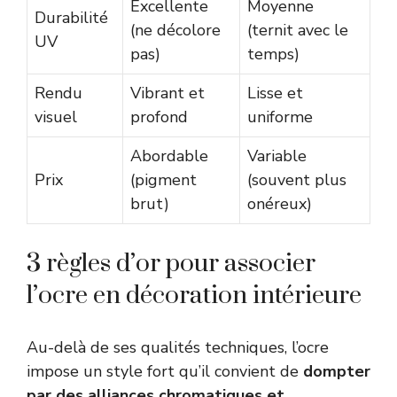
Excellente
Moyenne
Durabilité
(ne décolore
(ternit avec le
UV
pas)
temps)
Rendu
Vibrant et
Lisse et
visuel
profond
uniforme
Abordable
Variable
Prix
(pigment
(souvent plus
brut)
onéreux)
3 règles d’or pour associer
l’ocre en décoration intérieure
Au-delà de ses qualités techniques, l’ocre
impose un style fort qu’il convient de
dompter
par des alliances chromatiques et