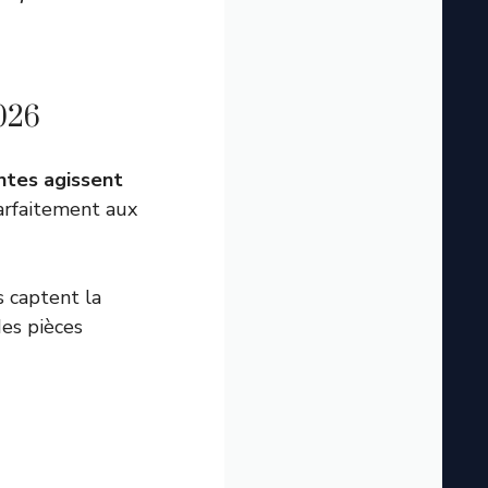
026
ntes agissent
parfaitement aux
s captent la
des pièces