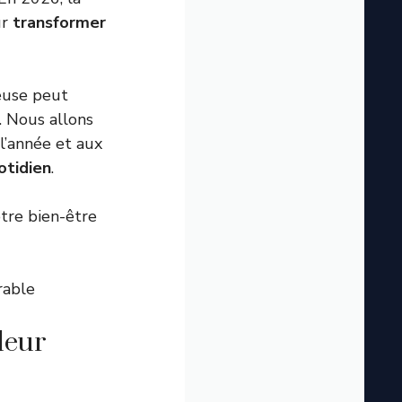
ur
transformer
euse peut
. Nous allons
l’année et aux
otidien
.
tre bien-être
rable
leur