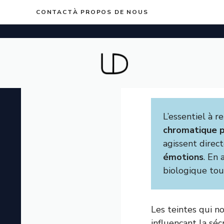
Aller
CONTACT
À PROPOS DE NOUS
au
contenu
L’essentiel à r
chromatique p
agissent direc
émotions
. En
biologique tou
Les teintes qui 
influençant la séc