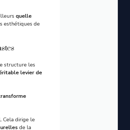
illeurs
quelle
ns esthétiques de
astes
e structure les
éritable levier de
transforme
 Cela dirige le
turelles
de la