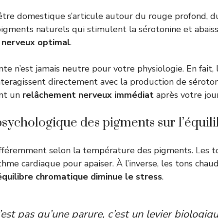
être domestique s’articule autour du rouge profond, d
pigments naturels qui stimulent la sérotonine et abaiss
e nerveux optimal
.
nte n’est jamais neutre pour votre physiologie. En fait,
nteragissent directement avec la production de séroto
nt un
relâchement nerveux immédiat
après votre jou
psychologique des pigments sur l’équili
ifféremment selon la température des pigments. Les to
ythme cardiaque pour apaiser. À l’inverse, les tons cha
équilibre chromatique diminue le stress
.
’est pas qu’une parure, c’est un levier biologiq