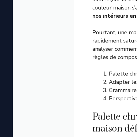
couleur maison s’
nos intérieurs en
Pourtant, une mau
rapidement sature
analyser comment
règles de compos
Palette ch
Adapter les
Grammaire d
Perspectiv
Palette ch
maison déf