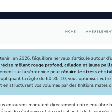
HOME
AMEUBLEMEN
etenir : en 2026, l’équilibre nerveux s’articule autour d
récise mêlant rouge profond, céladon et jaune paill
tement sur la sérotonine pour
réduire le stress et stab
 appliquant la règle du 60-30-10, vous optimisez votre
t en structurant vos volumes par des finitions mates o
nous entourent modulent directement notre équilibre b
rétion de sérotonine et de cortisol au fil de la journée.