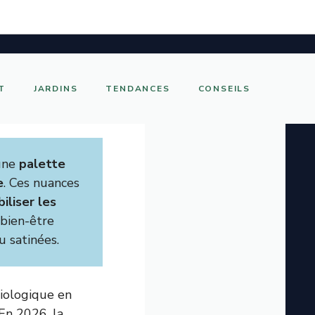
T
JARDINS
TENDANCES
CONSEILS
’une
palette
e
. Ces nuances
iliser les
 bien-être
u satinées.
iologique en
 En 2026, la