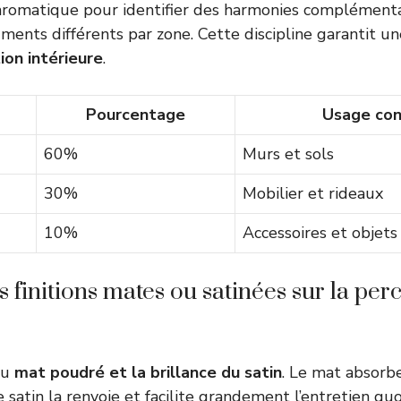
chromatique pour identifier des harmonies complémenta
gments différents par zone. Cette discipline garantit u
ion intérieure
.
Pourcentage
Usage con
60%
Murs et sols
30%
Mobilier et rideaux
10%
Accessoires et objets
s finitions mates ou satinées sur la per
du
mat poudré et la brillance du satin
. Le mat absorb
e satin la renvoie et facilite grandement l’entretien quo