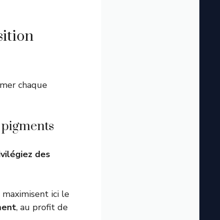
sition
ormer chaque
s pigments
ivilégiez des
s maximisent ici le
ment
, au profit de