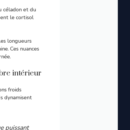
u céladon et du
ent le cortisol
 les longueurs
nine. Ces nuances
rnée.
bre intérieur
ns froids
uds dynamisent
ue puissant