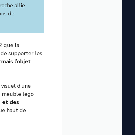
roche allie
ons de
2 que la
 de supporter les
mais l’objet
 visuel d’une
e meuble lego
 et des
que haut de