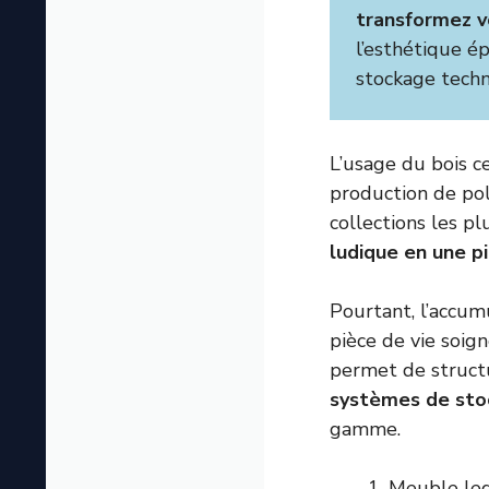
transformez vo
l’esthétique é
stockage techn
L’usage du bois c
production de pol
collections les p
ludique en une p
Pourtant, l’accum
pièce de vie soi
permet de struct
systèmes de sto
gamme.
Meuble lego