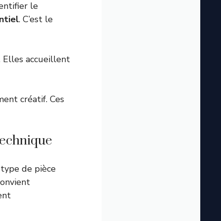
ntifier le
ntiel
. C’est le
. Elles accueillent
ent créatif. Ces
 technique
r type de pièce
convient
ent