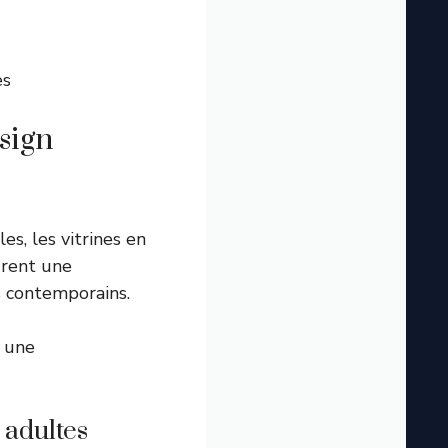
es
esign
s, les vitrines en
urent une
s contemporains.
n une
 adultes