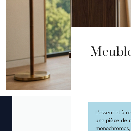
Meuble 
L’essentiel à 
une
pièce de 
monochromes, d