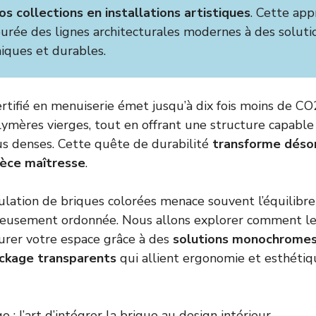
s collections en installations artistiques
. Cette app
purée des lignes architecturales modernes à des soluti
iques et durables.
ertifié en menuiserie émet jusqu’à dix fois moins de CO
ymères vierges, tout en offrant une structure capable
lus denses. Cette quête de durabilité
transforme désor
ièce maîtresse
.
ulation de briques colorées menace souvent l’équilibre
gneusement ordonnée. Nous allons explorer comment l
urer votre espace grâce à des
solutions monochromes
ckage transparents
qui allient ergonomie et esthéti
 : l’art d’intégrer la brique au design intérieur