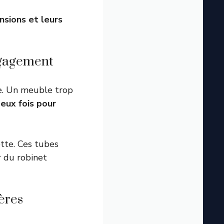
nsions et leurs
égagement
e. Un meuble trop
eux fois pour
tte. Ces tubes
r du robinet
mères