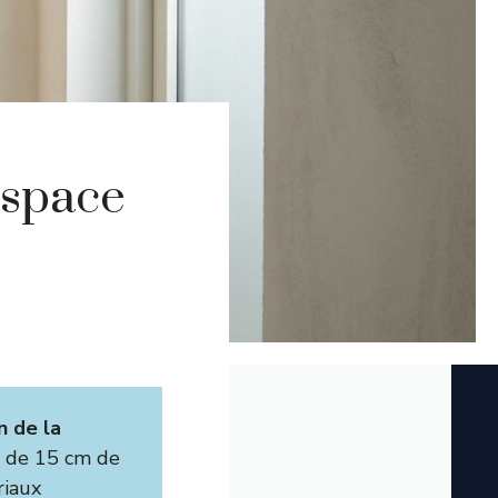
espace
n de la
s de 15 cm de
riaux