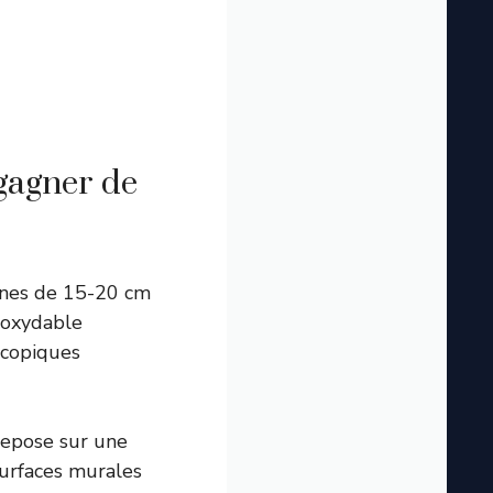
gagner de
nnes de 15-20 cm
noxydable
scopiques
epose sur une
surfaces murales