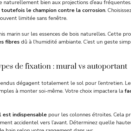
 naturellement bien aux projections d’eau fréquentes
 toutefois le champion contre la corrosion
. Choisisse
souvent limitée sans fenêtre.
is marin sur les essences de bois naturelles. Cette pr
s fibres
dû à l’humidité ambiante. C’est un geste sim
types de fixation : mural vs autoportant
endus dégagent totalement le sol pour l’entretien. L
imples à monter soi-même. Votre choix impactera la
fa
 est indispensable
pour les colonnes étroites. Cela p
ment accidentel vers l’avant. Déterminez
quelle haute
de bain
selon votre rangement dans wc.