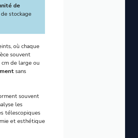
nnité de
 de stockage
eints, où chaque
ièce souvent
0 cm de large ou
ement
sans
forment souvent
alyse les
es télescopiques
omie et esthétique