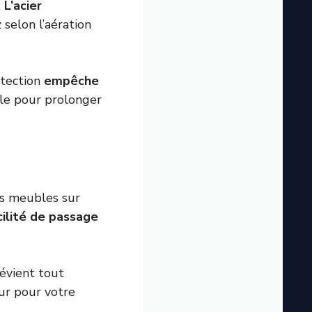
.
L’acier
z selon l’aération
otection
empêche
ple pour prolonger
es meubles sur
cilité de passage
révient tout
ur pour votre