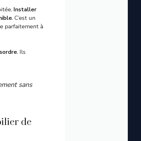
itée.
Installer
nible
. C’est un
re parfaitement à
sordre
. Ils
gement sans
ilier de