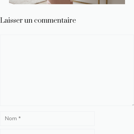
Laisser un commentaire
Commentaire
Nom
E-