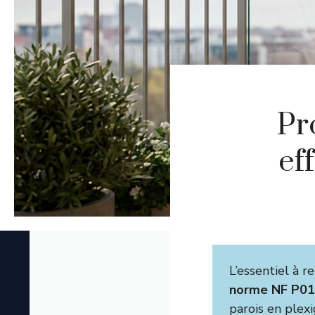
Pr
ef
L’essentiel à re
norme NF P01
parois en plex