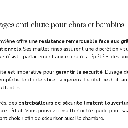
llages anti-chute pour chats et bambins
thylène offre une
résistance remarquable face aux gri
itionnels
. Ses mailles fines assurent une discrétion vis
ue résiste parfaitement aux morsures répétées des an
ite est impérative pour
garantir la sécurité
. L’usage d
empêche tout interstice dangereux. Le filet ne doit ja
ottantes.
rés, des
entrebâilleurs de sécurité limitent l’ouvertu
ace réduit. Vous pouvez consulter notre guide pour sa
ant choisir
afin de sécuriser aussi la chambre.