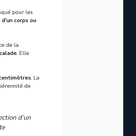
squé pour les
 d’un corps ou
ce de la
calade
. Elle
 centimètres
. La
 pérennité de
ction d’un
te