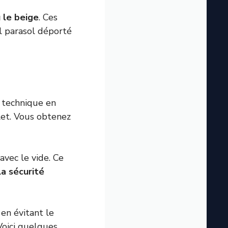
 le beige
. Ces
l parasol déporté
t technique en
let. Vous obtenez
avec le vide. Ce
La sécurité
, en évitant le
Voici quelques