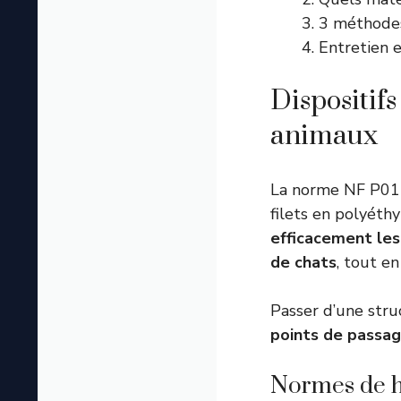
3 méthodes
Entretien e
Dispositifs
animaux
La norme NF P01
filets en polyéth
efficacement les
de chats
, tout e
Passer d’une str
points de passag
Normes de h