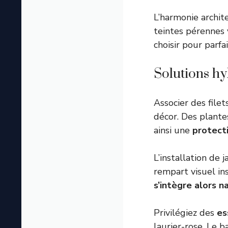
L’harmonie archi
teintes pérennes 
choisir
pour parfai
Solutions hyb
Associer des file
décor. Des plante
ainsi une
protect
L’installation de 
rempart visuel in
s’intègre alors 
Privilégiez des
es
laurier-rose. Le 