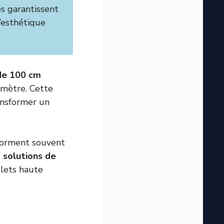
es garantissent
’esthétique
de 100 cm
 mètre. Cette
ansformer un
sforment souvent
s
solutions de
ilets haute