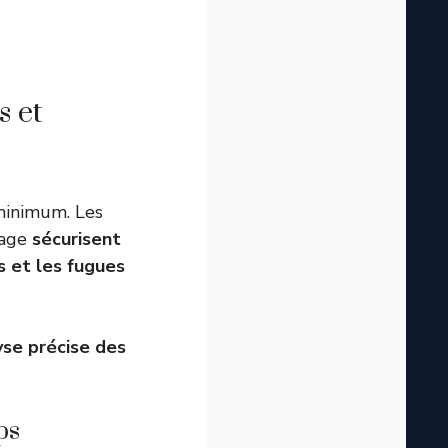
s et
minimum. Les
çage
sécurisent
s et les fugues
yse précise des
ps