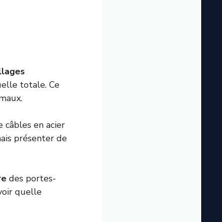
llages
uelle totale. Ce
imaux.
e câbles en acier
mais présenter de
re
des portes-
voir
quelle