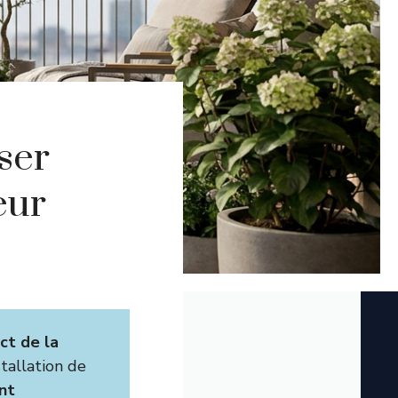
ser
eur
ct de la
tallation de
nt