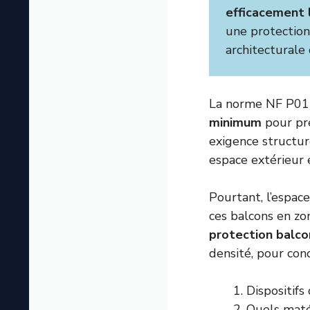
efficacement 
une protection
architecturale 
La norme NF P01
minimum
pour pré
exigence structur
espace extérieur 
Pourtant, l’espac
ces balcons en zon
protection balco
densité, pour conc
Dispositifs
Quels maté