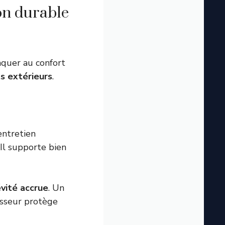
on durable
taquer au confort
s extérieurs
.
entretien
 Il supporte bien
vité accrue
. Un
isseur protège