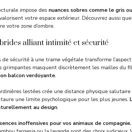
tecturale impose des
nuances sobres comme le gris ou
valorisent votre espace extérieur. Découvrez aussi
que
re votre zone d’ombre.
rides alliant intimité et sécurité
ts de sécurité à une trame végétale transforme l’aspec
s grimpantes masquent discrètement les mailles du fi
ion balcon verdoyante
.
jardinières lestées crée une distance physique salutaire 
staure une limite psychologique pour les plus jeunes.
naturellement au design
.
sences inoffensives pour vos animaux de compagnie
bambou fargesia ou la lavande sont des choix judicieux. 