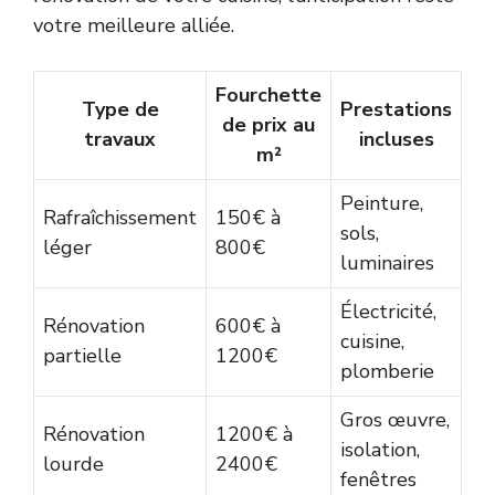
votre meilleure alliée.
Fourchette
Type de
Prestations
de prix au
travaux
incluses
m²
Peinture,
Rafraîchissement
150€ à
sols,
léger
800€
luminaires
Électricité,
Rénovation
600€ à
cuisine,
partielle
1200€
plomberie
Gros œuvre,
Rénovation
1200€ à
isolation,
lourde
2400€
fenêtres