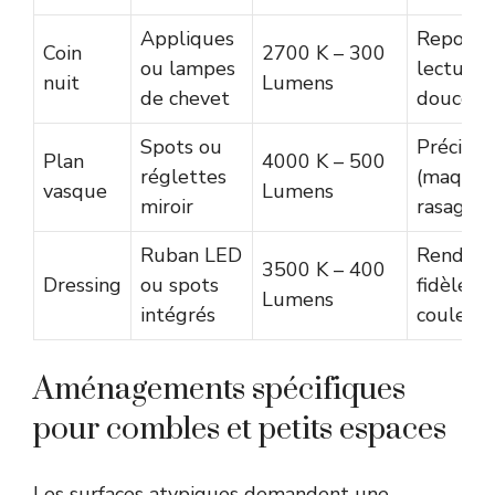
Appliques
Repos e
Coin
2700 K – 300
ou lampes
lecture
nuit
Lumens
de chevet
douce
Spots ou
Précisio
Plan
4000 K – 500
réglettes
(maquill
vasque
Lumens
miroir
rasage)
Ruban LED
Rendu
3500 K – 400
Dressing
ou spots
fidèle d
Lumens
intégrés
couleurs
Aménagements spécifiques
pour combles et petits espaces
Les surfaces atypiques demandent une